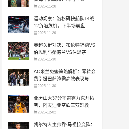
2025-11-28
运动观察：洛杉矶快船队14战
12负陷危机，下半场崩盘
2025-11-29
英超关键对决：布伦特福德VS
伯恩利与桑德兰VS伯恩茅
2025-11-30
AC米兰免签策略解析：零转会
费引援巴萨锋霸高效表现与
2025-11-30
亚历山大37分率雷霆力克开拓
者，阿夫迪亚空砍三双难救
2025-12-02
凯尔特人主帅乔·马祖拉变阵：