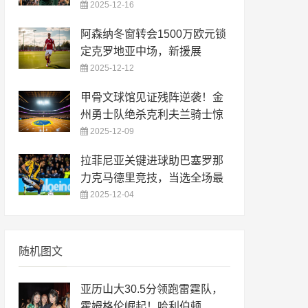
2025-12-16
阿森纳冬窗转会1500万欧元锁
定克罗地亚中场，新援展
2025-12-12
甲骨文球馆见证残阵逆袭！金
州勇士队绝杀克利夫兰骑士惊
2025-12-09
拉菲尼亚关键进球助巴塞罗那
力克马德里竞技，当选全场最
2025-12-04
随机图文
亚历山大30.5分领跑雷霆队，
霍姆格伦崛起！哈利伯顿