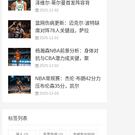
泽维尔·蒂尔曼首发阵容背
2025-12-02
篮网伤病更新：迈克尔·波特缺
席对阵76人关键战，萨拉
2025-12-02
杨瀚森NBA前景分析：身体对
抗与CBA潜力成关键，聚
2025-12-02
NBA常规赛：杰伦·布朗42分力
压布伦森35分，凯尔
2025-12-03
标签列表
湖人
(2)
库里伤病
(2)
杰威复出时间