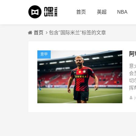
首页
英超
NBA
首页
包含"国际米兰"标签的文章
意甲
意
会
切
挥