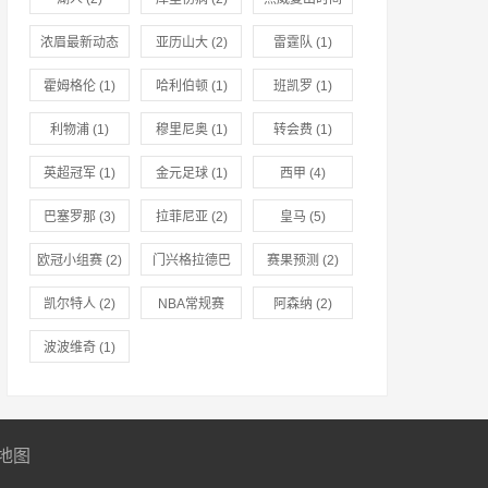
(1)
浓眉最新动态
亚历山大
(2)
雷霆队
(1)
(1)
霍姆格伦
(1)
哈利伯顿
(1)
班凯罗
(1)
利物浦
(1)
穆里尼奥
(1)
转会费
(1)
英超冠军
(1)
金元足球
(1)
西甲
(4)
巴塞罗那
(3)
拉菲尼亚
(2)
皇马
(5)
欧冠小组赛
(2)
门兴格拉德巴
赛果预测
(2)
赫
(2)
凯尔特人
(2)
NBA常规赛
阿森纳
(2)
(2)
波波维奇
(1)
地图