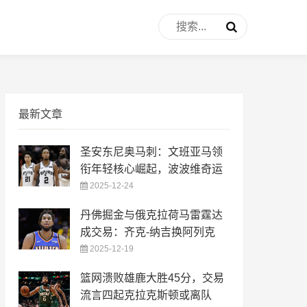
最新文章
圣安东尼奥马刺：文班亚马领
衔年轻核心崛起，波波维奇运
2025-12-24
丹佛掘金与俄克拉荷马雷霆达
成交易：齐克-纳吉换阿列克
2025-12-19
篮网溃败雄鹿大胜45分，交易
流言四起克拉克斯顿或离队