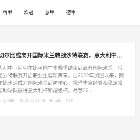
西甲
欧冠
意甲
德甲
阿切尔比或离开国际米兰转战沙特联赛，意大利中卫生涯新篇章引关注
大利中卫阿切尔比可能在本赛季结束后离开国际米兰，转
至沙特联赛开启职业生涯新篇章。自2022年加盟以来，阿
尔比迅速成为国际米兰后防核心，凭借丰富经验和稳定发
帮助球队赢得意大利杯和超级杯。尽管36...
jm@8888
2025-11-28
555
0