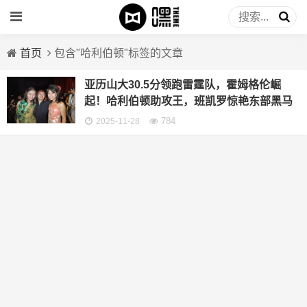
首页
包含"哈利伯顿"标签的文章
亚历山大30.5分领跑雷霆队，霍姆格伦崛
起！哈利伯顿助攻王，班凯罗惊艳东部黑马
784
2025-11-28