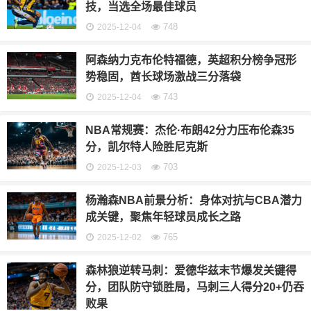
技，当选全场最佳球员
748
2025-12-04
阿森纳力克布伦特福德，英超积分榜争冠形
势稳固，酋长球场激战三分落袋
743
2025-12-04
NBA常规赛：杰伦·布朗42分力压布伦森35
分，凯尔特人险胜尼克斯
703
2025-12-03
杨瀚森NBA前景分析：身体对抗与CBA潜力
成关键，聚焦年轻球员成长之路
765
2025-12-02
森林狼逆转马刺：爱德华兹末节爆发关键得
分，团队防守锁胜局，马刺三人得分20+仍吞
败果