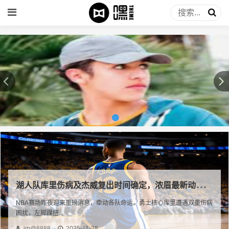
湖
人队库里伤病及杰威复出时间确定，浓眉最新动态引关注
NBA赛场昨夜迎来重磅消息，牵动各队命运。勇士核心库里遭遇双重伤病
困扰，左脚踝扭...
jm@8888
2025-11-28