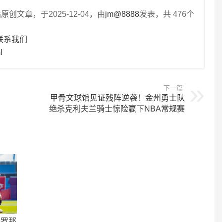
文章，于2025-12-04，由
jm@8888
发表，共 476个
请联系我们
l
下一篇:
甲骨文球馆见证残阵逆袭！金州勇士队
绝杀克利夫兰骑士惊险赢下NBA常规赛
塞罗那