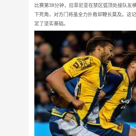
比赛第38分钟，拉菲尼亚在禁区弧顶处接队友
下死角，对方门将虽全力扑救却鞭长莫及。这
定了坚实基础。