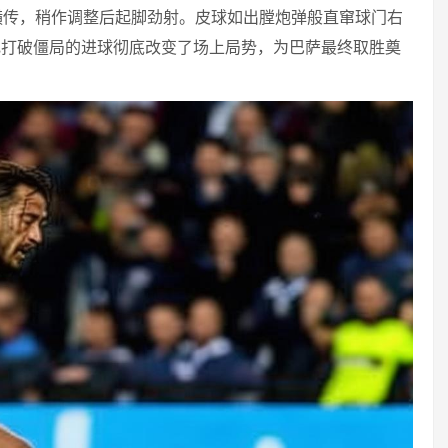
横传，稍作调整后起脚劲射。皮球如出膛炮弹般直窜球门右
记打破僵局的进球彻底改变了场上局势，为巴萨最终取胜奠